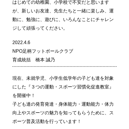
はじめての幼稚園、小学校で不安だと思います
が、新しいお友達、先生たちと一緒に楽しみ、運
動に、勉強に、遊びに、いろんなことにチャレン
小田原観光
ジして頑張ってください。
2022.4.6
NPO足柄フットボールクラブ
育成統括 橋本 誠乃
現在、未就学児、小学生低学年の子ども達を対象
にした『３つの運動・スポーツ習慣化促進教室』
を開催中！
子ども達の発育発達・身体能力・運動能力・体力
向上やスポーツの魅力を知ってもらうために、ス
ポーツ普及活動を行っています！