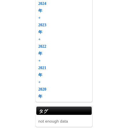
2024
年
+
趣味・娯楽
2023
年
+
2022
年
+
2021
年
+
2020
年
タグ
not enough data