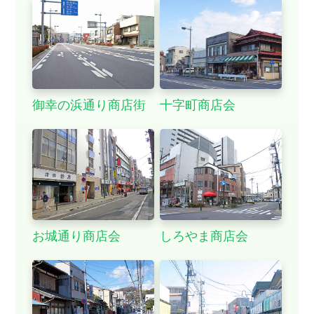
お買い物
御幸の浜通り商店街
十字町商店会
お城通り商店会
しろやま商店会