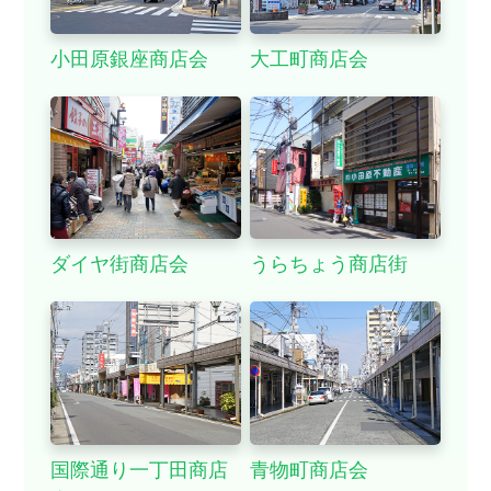
小田原銀座商店会
大工町商店会
ダイヤ街商店会
うらちょう商店街
グルメ
国際通り一丁田商店
青物町商店会