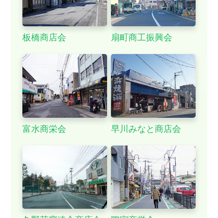
板橋商店会
扇町商工振興会
富水商栄会
早川みなと商店会