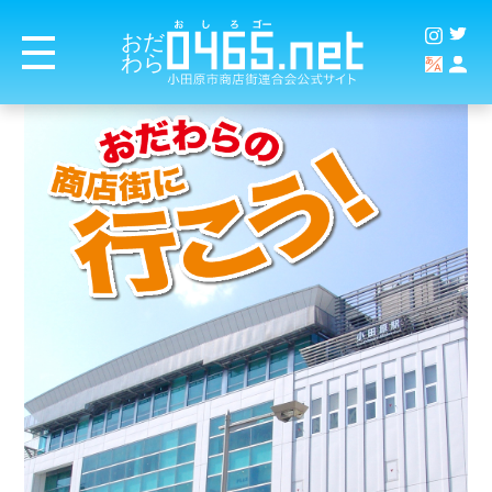
おだ
わら