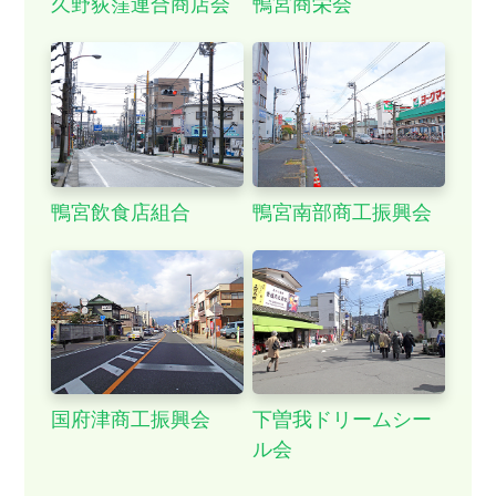
久野荻窪連合商店会
鴨宮商栄会
趣味・娯楽
鴨宮飲食店組合
鴨宮南部商工振興会
国府津商工振興会
下曽我ドリームシー
ル会