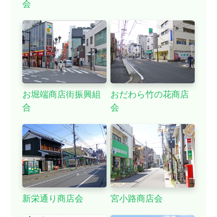
会
お堀端商店街振興組
おだわら竹の花商店
合
会
新栄通り商店会
宮小路商店会