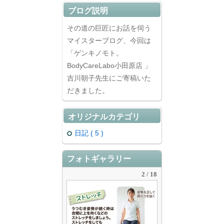
ブログ説明
その道の巨匠にお話を伺う
マイスターブログ、今回は
「ゲンキノモト。
BodyCareLabo小田原店 」
吉川朝子先生にご寄稿いた
だきました。
オリジナルカテゴリ
日記 ( 5 )
フォトギャラリー
2 / 18
趣味・娯楽