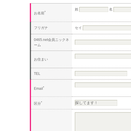
姓
名
*
お名前
フリガナ
セイ
0465.net会員ニックネ
ーム
お住まい
TEL
*
Email
*
区分