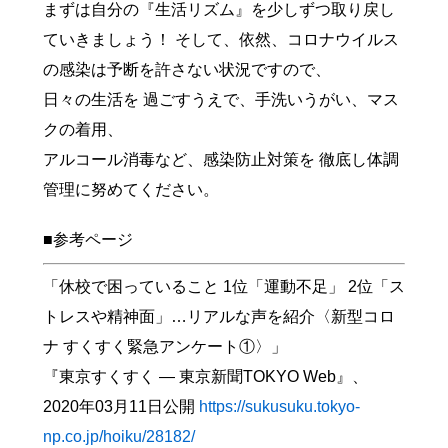
まずは自分の『生活リズム』を少しずつ取り戻し
ていきましょう！ そして、依然、コロナウイルス
の感染は予断を許さない状況ですので、
日々の生活を 過ごすうえで、手洗いうがい、マス
クの着用、
アルコール消毒など、感染防止対策を 徹底し体調
管理に努めてください。
小田原観光
■参考ページ
「休校で困っていること 1位「運動不足」 2位「ス
トレスや精神面」…リアルな声を紹介〈新型コロ
ナ すくすく緊急アンケート①〉」
『東京すくすく ― 東京新聞TOKYO Web』、
2020年03月11日公開
https://sukusuku.tokyo-
np.co.jp/hoiku/28182/