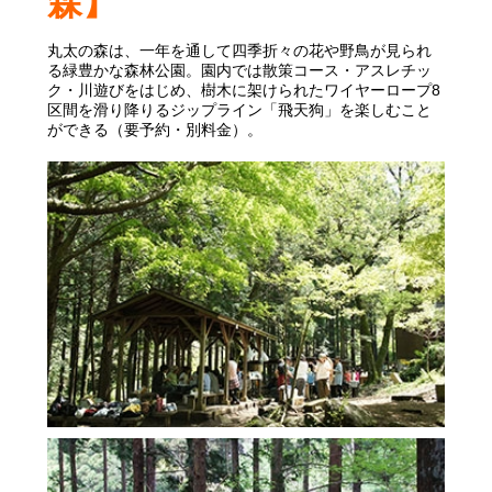
森
】
丸太の森は、一年を通して四季折々の花や野鳥が見られ
る緑豊かな森林公園。園内では散策コース・アスレチッ
ク・川遊びをはじめ、樹木に架けられたワイヤーロープ8
区間を滑り降りるジップライン「飛天狗」を楽しむこと
ができる（要予約・別料金）。