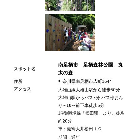
南足柄市
足柄森林公園
丸
スポット名
太の森
住所
神奈川県南足柄市広町1544
アクセス
大雄山線大雄山駅から徒歩50分
大雄山駅からバス
7分
バス停
おん
お買い物
り～ゆ～前下車徒歩
5分
JR御殿場線「松田駅」より、徒歩
約20分
車：最寄大井松田ＩＣ
期間：通年