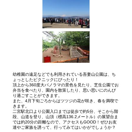
幼稚園の遠足などでも利用されている吾妻山公園は、ち
ょっとしたピクニックにぴったり！
頂上から360度大パノラマの景色を見たり、芝生公園でお
弁当を食べたり、園内を散策したり、思い思いにのんび
り過ごすことができます。
また、4月下旬ごろからはツツジの花が咲き、春を満喫で
きます。
二宮駅北口より公園入口までは徒歩で約5分、そこから階
段、山道を登り、山頂（標高136.2メートル）の展望台ま
では約20分の距離なので、アクセスもGOOD！ぜひお友
達やご家族を誘って、行ってみてはいかがでしょうか？