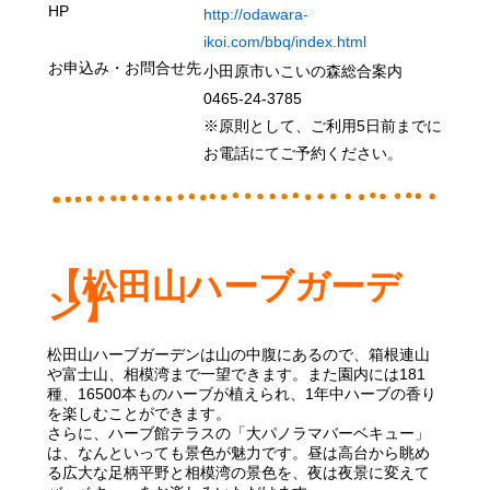
HP
http://odawara-
ikoi.com/bbq/index.html
お申込み・お問合せ先
小田原市いこいの森総合案内
0465-24-3785
※原則として、ご利用5日前までに
お電話にてご予約ください。
【松田山ハーブガーデ
ン】
松田山ハーブガーデンは
山の中腹にあるので、箱根連山
や富士山、相模湾
まで一望でき
ます。また園内には181
種、16500本
ものハーブが植えられ、
1年中ハーブの香り
を楽しむことができます。
さらに、ハーブ館テラスの「大パノラマバーベキュー」
は、なんといっても景色が魅力です。昼は高台から眺め
る広大な足柄平野と相模湾の景色を、夜は夜景に変えて