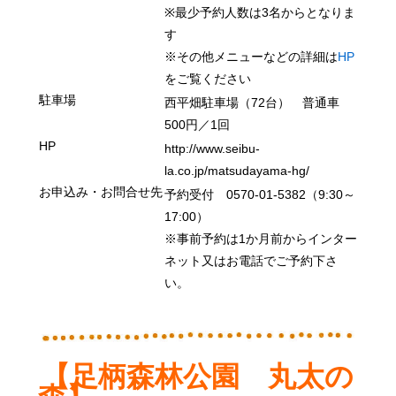
※最少予約人数は3名からとなりま
す
※
その他メニューなどの詳細は
HP
をご覧ください
駐車場
西平畑駐車場
（72台）
普通車
5
0
0円／1
回
HP
http://www.seibu-
la.co.jp/matsudayama-hg/
お申込み・お問合せ先
予約受付
0570
-
01
-5382
（9:30～
17:00）
※事前予約は1
か
月前からインター
ネット又はお電話でご予約下さ
い。
【足柄森林公園
丸太の