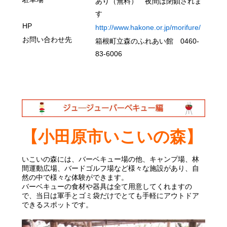
あり（無料）
夜間は閉鎖されま
す
HP
http://www.hakone.or.jp/morifure/
お問い合わせ先
箱根町立森のふれあい館
046
0-
83-6006
小田原観光
【小田原市いこいの森】
いこいの森には、バーベキュー場の他、キャンプ場、林
間運動広場、バードゴルフ場など様々な施設があり、自
然の中で様々な体験ができます。
バーベキューの食材や器具は全て用意してくれますの
で、当日は軍手とゴミ袋だけでとても手軽にアウトドア
できるスポットです。