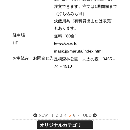
注文できます。注文は1週間前まで
（持ち込みも可）
炊飯用具（有料貸出または販売）
もあります。
駐車場
無料
（80台）
HP
http://www.k-
mask.jp/maruta/index.html
お申込み・お問合せ先
足柄森林公園 丸太の森 0465
－
74
－4510
NEW
1
2
3
4
5
6
7
OLD
オリジナルカテゴリ