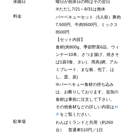
休園日
曜日が祝休日の時はその翌日
※ただし7/21～8/31は無休
料金
バーベキューセット（5人前）豚肉
7,500円、牛肉9500円、ミックス
8500円
【セット内容】
食材(肉800g、季節野菜6品、ウィ
ンナー10本、さつま揚げ、焼きそ
ば1袋3食、タレ)、用具(網、アル
ミプレート、まな板、包丁、は
し、皿、炭)
※バーベキュー食材の持ち込み
は、お断りしております。追加の
食材は事前に注文して下さい。
その他食材などの詳しい内容は
Ｈ
Ｐ
をご覧ください。
駐車場
わんぱくランドと共用（約260
台） 普通車510円／1日