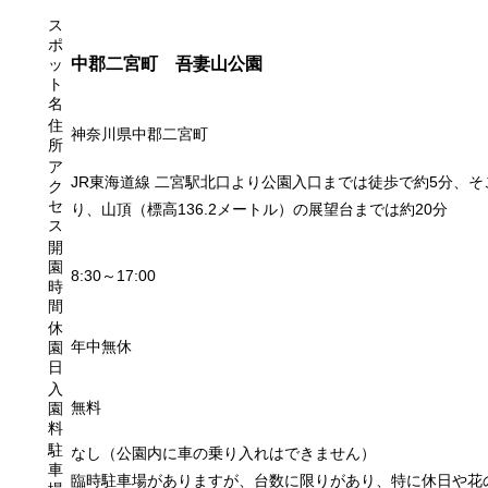
商店街
ス
ポ
中郡二宮町 吾妻山公園
ッ
ト
名
住
神奈川県中郡二宮町
所
ア
JR東海道線 二宮駅北口より公園入口までは徒歩で約5分、
ク
セ
り、山頂（標高136.2メートル）の展望台までは約20分
ス
開
園
8:30～17:00
時
間
休
年中無休
園
日
入
無料
園
料
駐
なし（公園内に車の乗り入れはできません）
車
臨時駐車場がありますが、台数に限りがあり、特に休日や花