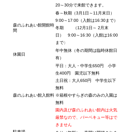
20～30分で来館できます。
春～秋期（3月1日～11月末日）
9:00～17:00（入館は16:30まで）
森のふれあい館
開館時
冬期 （12月1日～ 2月末
間
日） 9:00～16:30（入館は16:00
まで
）
年中無休（
冬の期間は臨時休館日
休園日
有）
平日：大人・中学生650円 小学
生400円
園児以下無料
土日祝：
大人650円 中学生以下
無料
森のふれあい館入
館
料
※箱根やすらぎの森のみの入
園は
無料
園内
及び
森のふれあい館内は火気
厳禁なので、バーベキュー等はで
きません
駐車場