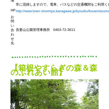
場
常に混雑しますので、電車、バスなどの交通機関をご利用く
HP
http://www.town.ninomiya.kanagawa.jp/kyouiku/kouen/az
お
問
い
吾妻山公園管理事務所
046
3
-72-
3611
合
わ
せ
先
【箱根やすらぎの森＆森
のふれあい館】