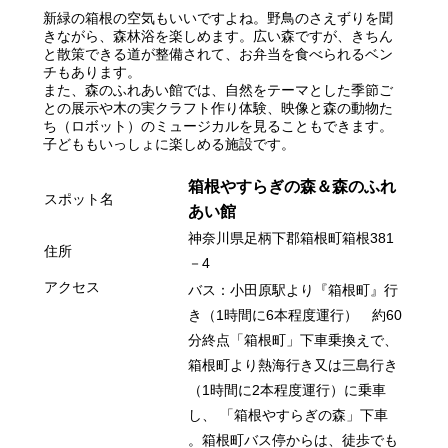
新緑の箱根の空気もいいですよね。野鳥のさえずりを聞
きながら、森林浴を楽しめます。広い森ですが、きちん
と散策できる道が整備されて、お弁当を食べられるベン
チもあります。
また、森のふれあい館では、自然をテーマとした季節ご
との展示や木の実クラフト作り体験、映像と森の動物た
ち（ロボット）のミュージカルを見ることもできます。
子どももいっしょに楽しめる施設です。
箱根やすらぎの森
＆森のふれ
スポット名
あい館
神奈川県足柄下郡箱根町箱根381
住所
－4
アクセス
バス：小田原駅より『箱根町』行
き（1時間に6本程度運行） 約60
分終点「箱根町」下車乗換えで、
箱根町より熱海行き又は三島行き
（1時間に2本程度運行）に乗車
し、 「箱根やすらぎの森」下車
。
箱根町バス停からは、徒歩でも