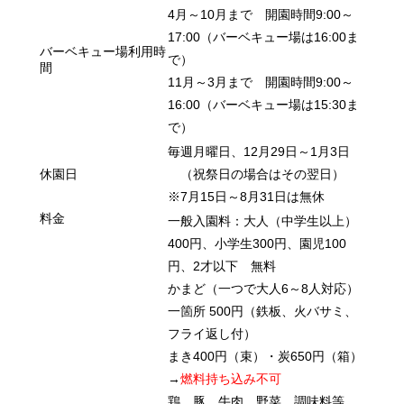
4月～10月まで 開園時間9:00～
17:00
（バーベキュー場は16:00ま
バーベキュー場利用時
で）
間
11月～3月まで 開園時間9:00～
16:00（バーベキュー場は15:30ま
で）
毎週月曜日、12月29日～1月3日
休園日
（祝祭日の場合はその翌日）
※7月15日～8月31日は無休
料金
一般入園料
：
大人
（
中学生以上）
400円、小学生300円、園児100
円、
2
才以下 無料
かまど（一つで大人6～8人対応）
一箇所 500円（鉄板、火バサミ、
フライ返し付
）
まき400円（束）・炭650円（箱）
→
燃料持ち込み不可
鶏、豚、牛肉、野菜、調味料等、