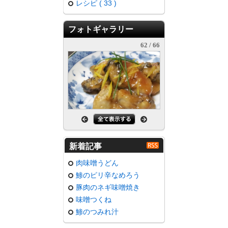
レシピ ( 33 )
フォトギャラリー
62 / 66
グルメ
新着記事
肉味噌うどん
鯵のピリ辛なめろう
豚肉のネギ味噌焼き
味噌つくね
鯵のつみれ汁