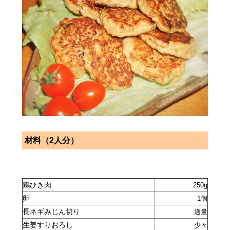
商店街
材料（
2
人分）
鶏ひき肉
250g
卵
1個
長ネギみじん切り
適量
生姜すりおろし
少々