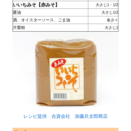
いいちみそ【赤みそ】
大さじ1・1/2
醤油
大さじ1/2
酒、オイスターソース、ごま油
各少々
片栗粉
大さじ1
小田原観光
レシピ提供 合資会社 加藤兵太郎商店