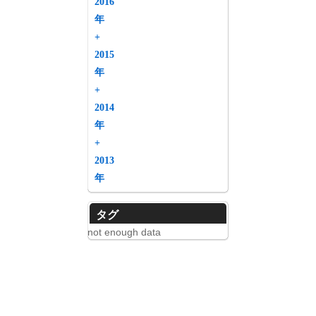
2016
年
お買い物
+
2015
年
+
2014
年
+
2013
年
タグ
not enough data