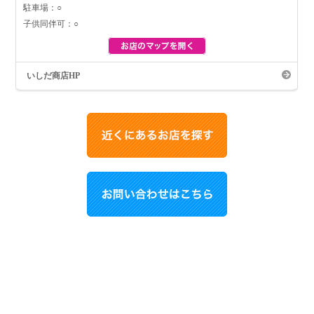
駐車場：○
子供同伴可：○
いしだ商店HP
お買い物