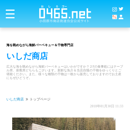
海を眺めながら海鮮バーベキュー＆干物専門店
いしだ商店
広大な海を眺めながら海鮮バーベキューはいかがですか？２Fの食事処にはテーブ
ル席、座敷席どちらもございます。新鮮な魚介＆当店自慢の干物をゆっくりとご
堪能ください。また、様々な種類の干物は一枚から販売しておりますのでお土産
にもぜひどうぞ。
いしだ商店
トップページ
2018年01月30日 11:33
商店街