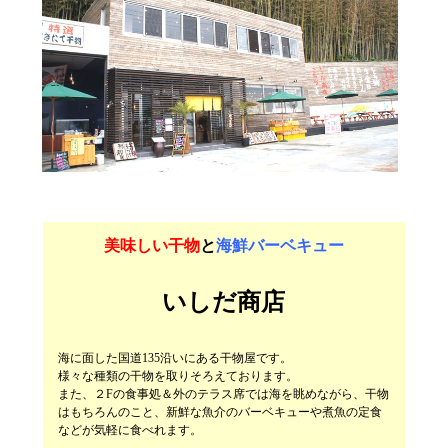
美味しい干物
と
海鮮バーベキュー
いしだ商店
海に面した国道135沿いにある干物屋です。
様々な種類の干物を取りそろえております。
また、２Fの食事処＆外のテラス席では海を眺めながら、干物
はもちろんのこと、新鮮な魚介のバーベキューや煮魚の定食
などが気軽に食べれます。