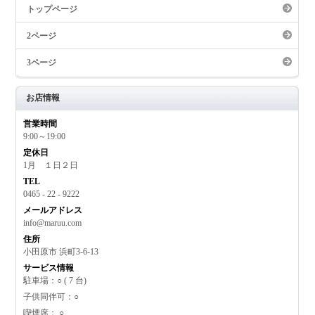
トップページ
2ページ
3ページ
お店情報
営業時間
9:00～19:00
定休日
1月 １日２日
TEL
0465 - 22 - 9222
メールアドレス
info@maruu.com
住所
小田原市 浜町3-6-13
サービス情報
駐車場：○ ( 7 台)
子供同伴可：○
喫煙席： ○