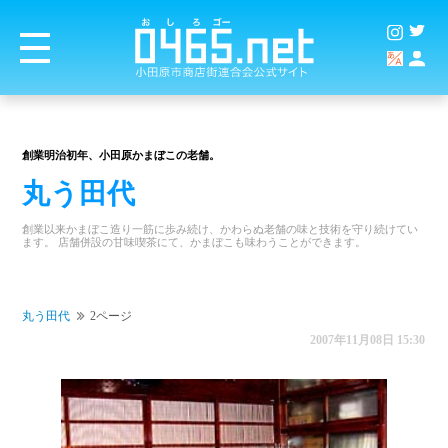
創業明治初年、小田原かまぼこの老舗。
丸う田代
創業以来かまぼこ造り一筋に歩み続け、かわらぬ老舗の味と技術を守り続けてい
ます。 店舗併設の甘味喫茶にて、かまぼこも味わうことができます。
丸う田代
2ページ
2007年11月08日 15:30
商店街