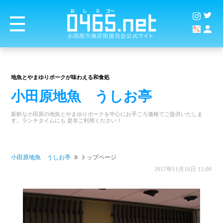
地魚とやまゆりポークが味わえる和食処
小田原地魚 うしお亭
新鮮な小田原の地魚とやまゆりポークを中心にお手ごろ価格でご提供いたしま
す。ランチタイムにも 是非ご利用ください！
小田原地魚 うしお亭
トップページ
2017年11月16日 12:00